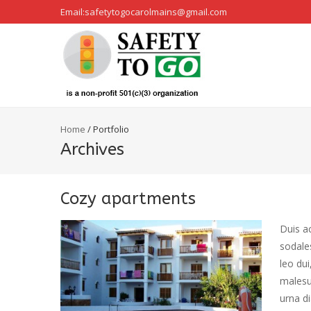
Email:safetytogocarolmains@gmail.com
Home
/
Portfolio
Archives
Cozy apartments
Duis ac
sodales
leo dui
malesu
urna di