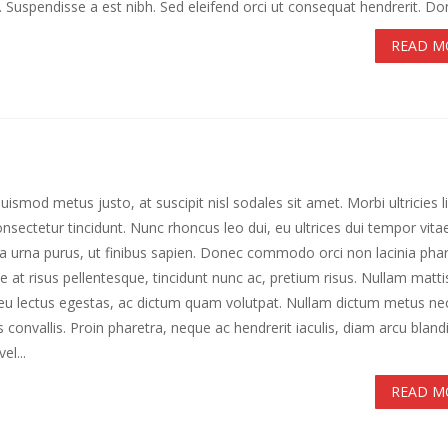
 Suspendisse a est nibh. Sed eleifend orci ut consequat hendrerit. Don
READ M
uismod metus justo, at suscipit nisl sodales sit amet. Morbi ultricies li
nsectetur tincidunt. Nunc rhoncus leo dui, eu ultrices dui tempor vita
la urna purus, ut finibus sapien. Donec commodo orci non lacinia phar
 at risus pellentesque, tincidunt nunc ac, pretium risus. Nullam matti
eu lectus egestas, ac dictum quam volutpat. Nullam dictum metus ne
s convallis. Proin pharetra, neque ac hendrerit iaculis, diam arcu blandi
vel...
READ M