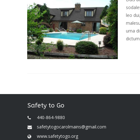
sodales
leo dui
malesu
urna di
dictum.
Safety to Go
440-864-9880
safetytogocarolmains@gmail.com
www.safetytogo.org