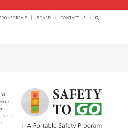
SPONSORSHIP
BOARD
CONTACT US
nisl
honcus
en
. Nulla
d