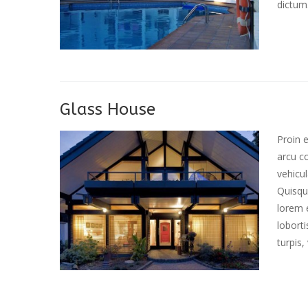
dictum.
Glass House
Proin e
arcu co
vehicu
Quisque
lorem 
loborti
turpis, 