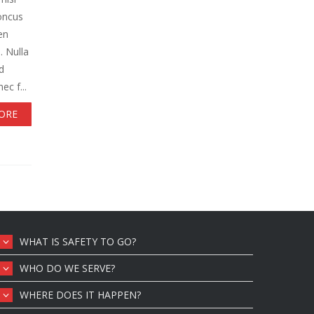
honcus
en
. Nulla
d
ec f...
ORE
WHAT IS SAFETY TO GO?
WHO DO WE SERVE?
WHERE DOES IT HAPPEN?