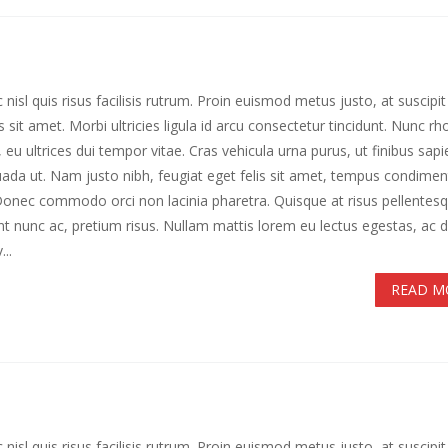
 nisl quis risus facilisis rutrum. Proin euismod metus justo, at suscipit 
 sit amet. Morbi ultricies ligula id arcu consectetur tincidunt. Nunc r
, eu ultrices dui tempor vitae. Cras vehicula urna purus, ut finibus sapi
ada ut. Nam justo nibh, feugiat eget felis sit amet, tempus condime
 Donec commodo orci non lacinia pharetra. Quisque at risus pellentes
unt nunc ac, pretium risus. Nullam mattis lorem eu lectus egestas, ac 
..
READ M
 nisl quis risus facilisis rutrum. Proin euismod metus justo, at suscipit 