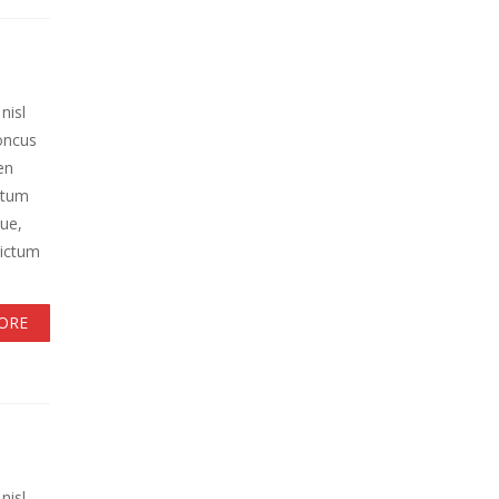
nisl
honcus
en
ntum
que,
dictum
ORE
nisl