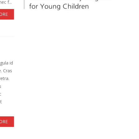
ec f...
ORE
gula id
e. Cras
etra.
s
c
t
ORE