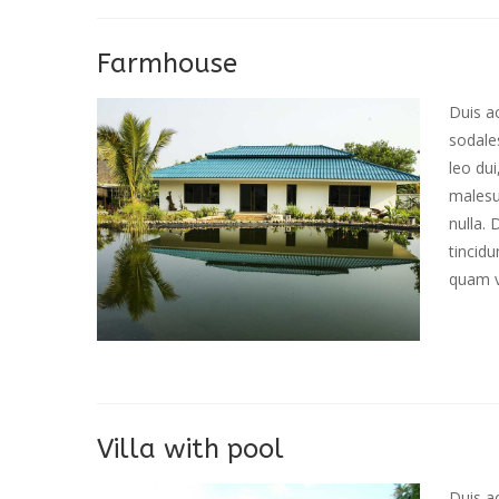
Farmhouse
Duis ac
sodales
leo dui
malesu
nulla.
tincid
quam v.
Villa with pool
Duis ac